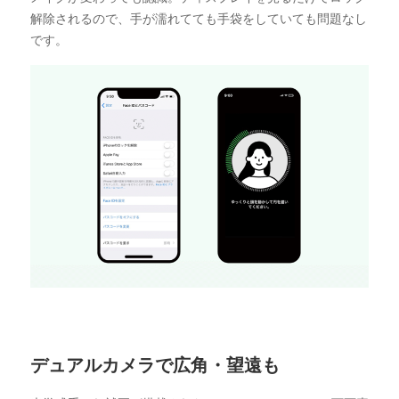
iPhoneの場合、
「iPhoneを探す」は必ずオフにしてくだ
解除されるので、手が濡れてても手袋をしていても問題なし
さい。
オンのままで発送された場合は返送します。
です。
端末のデータは初期化してから返送してください。
初期
化されずに発送した場合は返送します。
交換端末のお届けまで、1週間程度かかります。その間、
代替端末の貸し出しはありません。
SIMカードが入っていない状態で返送してください。
万が
一入っていても返却はできません。
問い合わせ先
中古スマートフォンに同梱される「初期不良について」と
いうチラシに記載の電話番号をご確認ください。
デュアルカメラで広角・望遠も