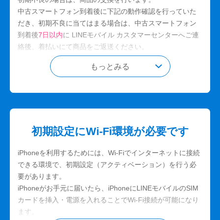
中古スマートフォン到着後に下記の動作確認を行っていた
だき、初期不良に当てはまる場合は、中古スマートフォン
到着後
7日以内
に LINEモバイル カスタマーセンターへご連
絡後、着払いにて商品をご返送ください。
もっとみる
確認項目
充電がある状態で電源が入るかどうか
内蔵スピーカーから音声が聞こえるかどうか
ディスプレイが映るかどうか
初期設定にWi-Fi環境が必要です
バイブレーションが機能するかどうか
SIMカードを認識するかどうか
iPhoneを利用するためには、Wi-Fiでインターネットに接続
カメラやフラッシュが機能するかどうか
できる環境で、初期設定（アクティベーション）を行う必
ボタンが反応するかどうか
要があります。
正しく充電できるかどうか
iPhoneがお手元に届いたら、iPhoneにLINEモバイルのSIM
カードを挿入・電源を入れることでWi-Fi接続が可能になり
ます。