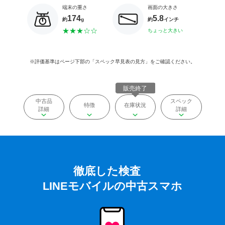
端末の重さ
画面の大きさ
174
5.8
約
g
約
インチ
※評価基準はページ下部の「スペック早見表の見方」をご確認ください。
中古品
スペック
特徴
在庫状況
詳細
詳細
徹底した検査
LINEモバイルの中古スマホ