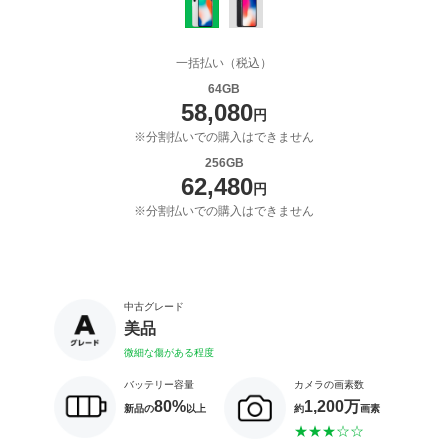
一括払い（税込）
64GB
58,080
円
※分割払いでの購入はできません
256GB
62,480
円
※分割払いでの購入はできません
中古グレード
美品
微細な傷がある程度
バッテリー容量
カメラの画素数
80%
1,200万
新品の
以上
約
画素