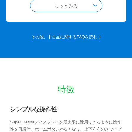
返品・交換の流れ
もっとみる
※ご自宅にWi-Fiでインターネットに接続できる環境がない
場合、LANケーブルでインターネットに接続できるパソコ
ステップ1
ン（iTunesインストール済み）にiPhoneを繋げるか、Wi-Fi
カスタマーセンターに
7日以内に連絡
スポットがあるお近くの店舗（コンビニやカフェなど）で
行ってください。
その他、中古品に関するFAQを読む
特徴
ステップ2
指定の場所に着払いで発送
シンプルな操作性
Super Retinaディスプレイを最大限に活用できるように操作
性を再設計。ホームボタンがなくなり、上下左右のスワイプ