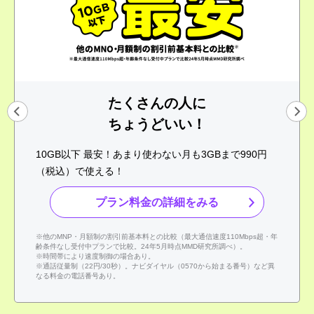
たくさんの人に
ちょうどいい！
10GB以下 最安！あまり使わない月も3GBまで990円
（税込）で使える！
プラン料金の詳細をみる
※他のMNP・月額制の割引前基本料との比較（最大通信速度110Mbps超・年
齢条件なし受付中プランで比較。24年5月時点MMD研究所調べ）。
※時間帯により速度制御の場合あり。
※通話従量制（22円/30秒）。ナビダイヤル（0570から始まる番号）など異
なる料金の電話番号あり。