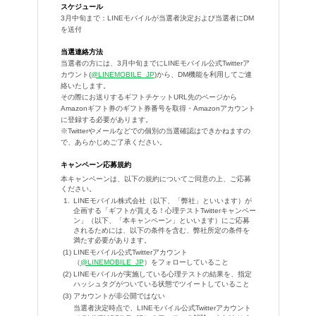
スケジュール
3月中旬まで：LINEモバイルが当選者決定および当選者にDM
を送付
当選連絡方法
当選者の方には、3月中旬までにLINEモバイル公式Twitterア
カウント(
@LINEMOBILE_JP
)から、DM機能を利用してご連
絡いたします。
その際にお送りするギフトチケットURL先のページから
Amazonギフト券のギフト券番号を取得・Amazonアカウント
に登録する必要があります。
※Twitterやメールなどでの個別の当選確認はできかねますの
で、あらかじめご了承ください。
キャンペーン応募規約
本キャンペーンは、以下の規約についてご同意の上、ご応募
ください。
LINEモバイル株式会社（以下、「弊社」といいます）が
企画する「ギフトが貰える！心理テストTwitterキャンペー
ン」（以下、「本キャンペーン」といいます）にご応募
されるためには、以下の条件を含む、弊社所定の条件を
満たす必要があります。
LINEモバイル公式Twitterアカウント
（
@LINEMOBILE_JP
）をフォローしていること
LINEモバイルが実施している心理テストの結果を、指定
ハッシュタグがついている状態でツイートしていること
アカウントが非公開ではない
当選者決定時点で、LINEモバイル公式Twitterアカウント