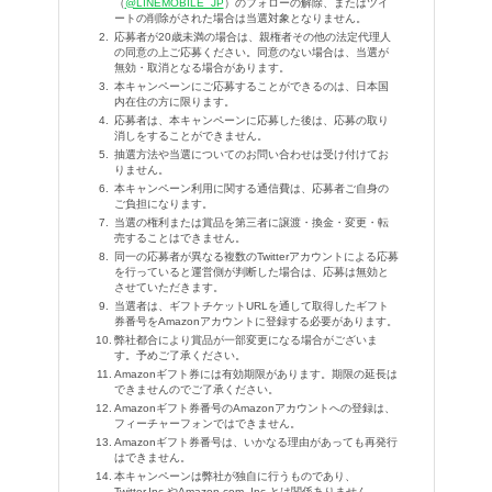
（
@LINEMOBILE_JP
）のフォローの解除、またはツイ
ートの削除がされた場合は当選対象となりません。
応募者が20歳未満の場合は、親権者その他の法定代理人
の同意の上ご応募ください。同意のない場合は、当選が
無効・取消となる場合があります。
本キャンペーンにご応募することができるのは、日本国
内在住の方に限ります。
応募者は、本キャンペーンに応募した後は、応募の取り
消しをすることができません。
抽選方法や当選についてのお問い合わせは受け付けてお
りません。
本キャンペーン利用に関する通信費は、応募者ご自身の
ご負担になります。
当選の権利または賞品を第三者に譲渡・換金・変更・転
売することはできません。
同一の応募者が異なる複数のTwitterアカウントによる応募
を行っていると運営側が判断した場合は、応募は無効と
させていただきます。
当選者は、ギフトチケットURLを通して取得したギフト
券番号をAmazonアカウントに登録する必要があります。
弊社都合により賞品が一部変更になる場合がございま
す。予めご了承ください。
Amazonギフト券には有効期限があります。期限の延長は
できませんのでご了承ください。
Amazonギフト券番号のAmazonアカウントへの登録は、
フィーチャーフォンではできません。
Amazonギフト券番号は、いかなる理由があっても再発行
はできません。
本キャンペーンは弊社が独自に行うものであり、
Twitter,Inc.やAmazon.com, Inc.とは関係ありません。