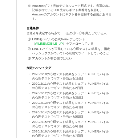
Amazonギフト券はデジタルコード形式です。当選DMに
記載されているURL先からギフト券番号を取得し、
Amazonのアカウントにギフト券を登録する必要がありま
す。
当選条件
当選者を決定する時点で、下記の①〜③を満たしている人
LINEモバイルの公式Twitterアカウント
（
@LINEMOBILE_JP
）をフォローしている
LINEモバイルが実施している心理テストの結果を、指定
ハッシュタグがついている状態でツイートしていること
アカウントが非公開ではない
指定ハッシュタグ
2020/2/10の心理テスト結果をシェア： #LINEモバイル
の心理テストでギフト券当たる1日目
2020/2/11の心理テスト結果をシェア： #LINEモバイル
の心理テストでギフト券当たる2日目
2020/2/12の心理テスト結果をシェア： #LINEモバイル
の心理テストでギフト券当たる3日目
2020/2/13の心理テスト結果をシェア： #LINEモバイル
の心理テストでギフト券当たる4日目
2020/2/14の心理テスト結果をシェア： #LINEモバイル
の心理テストでギフト券当たる5日目
2020/2/15の心理テスト結果をシェア： #LINEモバイル
の心理テストでギフト券当たる6日目
2020/2/16の心理テスト結果をシェア： #LINEモバイル
の心理テストでギフト券当たる7日目