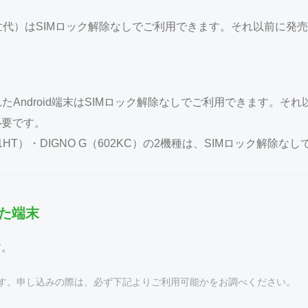
第6世代）はSIMロック解除なしでご利用できます。それ以前に発売さ
たAndroid端末はSIMロック解除なしでご利用できます。それ以
必要です。
01HT）・DIGNO G（602KC）の2機種は、SIMロック解除
した端末
す。
す。申し込みの際は、
必ず下記よりご利用可能かをお調べください。