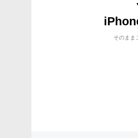
iPh
そのまま