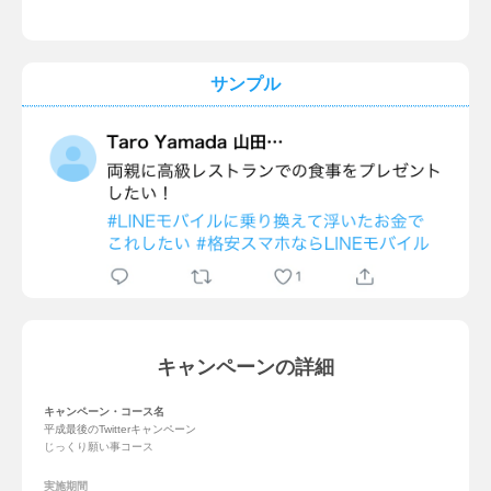
同一の応募者が異なる複数のTwitterアカウントによる応募を行っていると運
営側が判断した場合は、応募は無効とさせていただきます。
賞品が物品の場合は郵送します。そのため賞品発送の際に必要となる当選者
様のお名前、ご住所、電話番号を当選発表後、別途取得します。
品切れ等により賞品が一部変更になる場合がございます。あらかじめご了承
サンプル
ください。
賞品のカラー・種類などは選べません。
弊社からの当選のご連絡後、5日以内に当選者様から情報をご送信いただけな
い場合、またはその他諸手続を実施していただけない場合は、当選を無効と
させていただく場合があります。あらかじめご了承ください。
本キャンペーンは弊社が独自に行うものであり、Twitter, Inc.とは関係ありせ
ん。
Twitterおよび開発するアプリケーションの動作環境、インターネット接続環
境により発生し、または弊社の判断によって実施するキャンペーン運営の中
断、中止、または内容の変更によって生じるいかなる損害についても、弊社
が責任を負うものではありません。
本キャンペーンの内容につきましては、予告なく変更される場合がありま
す。あらかじめご了承ください。
本キャンペーンはLINEモバイル株式会社が行っております。
個人情報の取り扱いに関しては、弊社の
プライバシーポリシー
に準じます。
キャンペーンの詳細
キャンペーン・コース名
平成最後のTwitterキャンペーン
じっくり願い事コース
実施期間