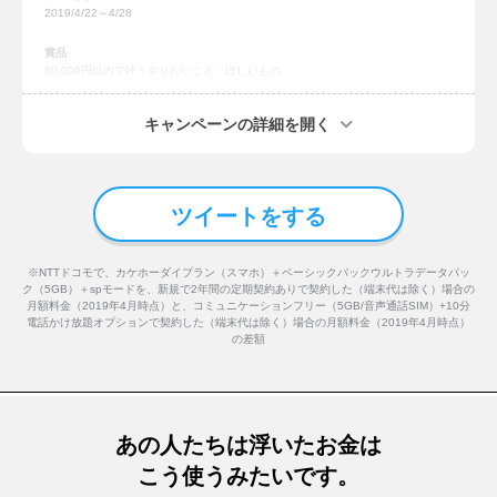
2019/4/22～4/28
賞品
60,000円以内で叶うやりたいこと・ほしいもの
応募方法
キャンペーンの詳細を開く
ハッシュタグ「
#LINEモバイルに乗り換えて浮いたお金でこれしたい
」をつけ
て、やりたいこと・ほしいものをツイートする
応募条件
下記の①～③を両方満たしている人
ツイートをする
①ハッシュタグ「
#LINEモバイルに乗り換えて浮いたお金でこれしたい
」をつけ
て、やりたいこと・ほしいものをツイートする
②LINEモバイルの公式Twitterアカウント（@LINEMOBILE_JP）をフォローして
※NTTドコモで、カケホーダイプラン（スマホ）＋ベーシックパックウルトラデータパッ
いる
ク（5GB）＋spモードを、新規で2年間の定期契約ありで契約した（端末代は除く）場合の
③非公開アカウントではない
月額料金（2019年4月時点）と、コミュニケーションフリー（5GB/音声通話SIM）+10分
電話かけ放題オプションで契約した（端末代は除く）場合の月額料金（2019年4月時点）
スケジュール
の差額
5月中：当選者の決定および当選の連絡
5月中：賞品付与情報（住所やLINE IDなど）の入力
6月中：賞品発送
当選連絡方法
あの人たちは浮いたお金は
当選者の方には、2019年5月中にLINEモバイル公式Twitterアカウント
（@LINEMOBILE_JP）から、DM機能を利用してご連絡します。
こう使うみたいです。
その際にお送りする専用のフォームからLINEポイントを付与するためのLINE ID
または賞品を発送するための情報を登録していただきます。