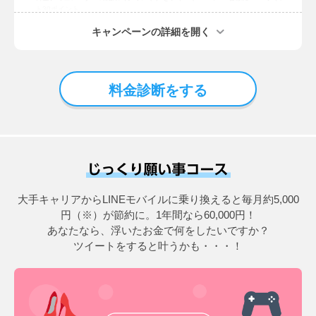
ト30ポイント
料金シミュレーターの結果（テキストに加え、スクリーンショットを添付）を
キャンペーンの詳細を開く
ツイート：毎日1名様にNintendo Switch
応募方法
料金シミュレーター（
https://mobile.line.me/simulation/
）にて診断を行い、結果
をツイートする
料金診断をする
応募条件
当選者を決定する時点で、下記の①～③を満たしている人
①実施期間中に料金シミュレーターの結果を、ハッシュタグ「#LINEモバイル診
断」と一緒にツイートしている
②LINEモバイルの公式Twitterアカウント（@LINEMOBILE_JP）をフォローして
いる
③アカウントが非公開ではない
大手キャリアからLINEモバイルに乗り換えると毎月約5,000
スケジュール
5月中：当選者の決定および当選の連絡
円（※）が節約に。
1年間なら60,000円！
5月中：賞品付与情報（住所やLINE IDなど）の入力
あなたなら、浮いたお金で何をしたいですか？
6月中：賞品発送
ツイートをすると叶うかも・・・！
当選連絡方法
当選者の方には、2019年5月中にLINEモバイル公式Twitterアカウント
（@LINEMOBILE_JP）から、DM機能を利用してご連絡します。
その際にお送りする専用のフォームからLINEポイントを付与するためのLINE ID
または賞品を発送するための情報を登録していただきます。
※当選ご連絡後、5日以内にご連絡が取れない場合、当選は無効とさせていただき