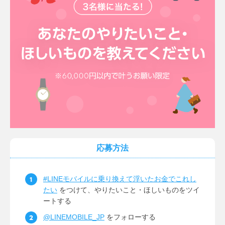
ます。
キャンペーン応募規約
本キャンペーンは、以下の規約について同意の上、応募してください。
LINEモバイル株式会社（以下、「弊社」といいます）が企画する「平成最後
のTwitterキャンペーン とりあえず料金診断コース」（以下、「本キャンペ
ーン」といいます）に応募するためには、以下の条件を含む、弊社所定の条
件を満たす必要があります。
（1）LINEモバイルが提供する料金診断
（
https://mobile.line.me/simulation/
）を行い、その結果のテキスト（ハッシ
ュタグ「#LINEモバイル診断」を含む）または結果のスクリーンショットを
添付してツイートすること
（2）LINEモバイル公式Twitterアカウント（@LINEMOBILE_JP）をフォロー
していること
（3）上記1または2を実施するTwitterアカウントが非公開ではないこと
当選者を決定する時点で、LINEモバイル公式Twitterアカウント
（@LINEMOBILE_JP）のフォローの解除、またはツイートの削除がされた
応募方法
場合は当選対象となりません。
応募者が20歳未満の場合は、親権者その他の法定代理人の同意の上、応募し
てください。同意のない場合は、当選が無効・取消となる場合があります。
本キャンペーンに応募できるのは、日本国内在住の方に限ります。
#LINEモバイルに乗り換えて浮いたお金でこれし
応募者は、本キャンペーンに応募した後は、応募の取り消しをすることがで
たい
をつけて、やりたいこと・ほしいものをツイ
きません。
ートする
抽選方法や当選についてのお問い合わせは受け付けていません。
本キャンペーン利用に関する通信費は、応募者ご自身の負担になります。
@LINEMOBILE_JP
をフォローする
当選の権利を第三者に譲渡または換金・変更することはできません。