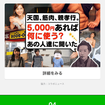
※当選ご連絡後、5日以内にご連絡が取れない場合、当選は無効とさせていただき
ます。
キャンペーン応募規約
本キャンペーンは、以下の規約について同意の上、応募してください。
LINEモバイル株式会社（以下、「弊社」といいます）が企画する「平成最後
のTwitterキャンペーン じっくり願い事コース」（以下、「本キャンペー
ン」といいます）に応募するためには、以下の条件を含む、弊社所定の条件
を満たす必要があります。
（1）指定ハッシュタグ（
#LINEモバイルに乗り換えて浮いたお金でこれした
い
）をつけてツイートすること
（2）LINEモバイル公式Twitterアカウント（@LINEMOBILE_JP）をフォロー
していること
（3）上記1または2を実施するTwitterアカウントが非公開ではないこと
当選者は、60,000円（税抜）以内で実現できる"やりたいこと・ほしいも
の"をツイートされた方の中から、弊社が決定します。
当選者の決定は、抽選ではなく、弊社担当者が応募ツイートをみて判断させ
ていただきます。
当選者の決定方法その他当選に関するお問い合わせは受け付けていません。
当選者には、その応募ツイートに記載された"やりたいこと・ほしいもの"に関
連する賞品（60,000円（税抜）以内）をプレゼントします。
協力：コラボニュース
当選者は、賞品の内容・種類などを選ぶことはできません。
当選者を決定する時点で、LINEモバイル公式Twitterアカウント
（@LINEMOBILE_JP）のフォローの解除、またはツイートの削除がされた
場合は当選対象となりません。
応募者が20歳未満の場合は、親権者その他の法定代理人の同意の上、応募し