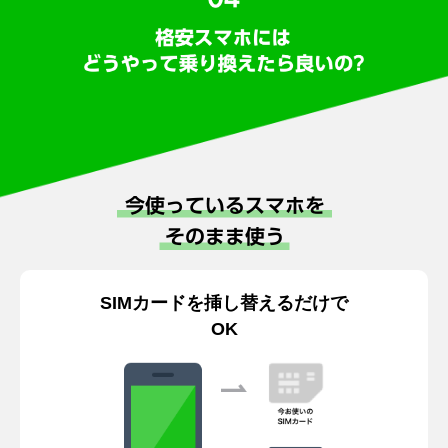
てください。同意のない場合は、当選が無効・取消となる場合があります。
本キャンペーンに応募できるのは、日本国内在住の方に限ります。
応募者は、本キャンペーンに応募した後は、応募の取り消しをすることがで
きません。
抽選方法や当選についてのお問い合わせは受け付けていません。
本キャンペーンに参加することにより発生する通信費は、応募者ご自身の負
担になります。
当選の権利を第三者に譲渡または換金・変更することはできません。
同一の応募者が異なる複数のTwitterアカウントによる応募を行っていると運
営側が判断した場合は、応募は無効とさせていただきます。
賞品が物品の場合は郵送します。そのため賞品発送の際に必要となる当選者
様のお名前、ご住所、電話番号を当選発表後、別途取得いたします。あらか
じめご了承ください。
品切れ等により賞品が一部変更になる場合がございます。あらかじめご了承
ください。
弊社からの当選のご連絡後、5日以内に当選者様から情報をご送信いただけな
い場合、またはその他諸手続を実施していただけない場合は、当選を無効と
させていただく場合があります。あらかじめご了承ください。
本キャンペーンは弊社が独自に行うものであり、Twitter, Inc.とは関係ありせ
SIMカードを挿し替えるだけで
ん。
Twitterおよび開発するアプリケーションの動作環境、インターネット接続環
OK
境により発生し、または弊社の判断によって実施するキャンペーン運営の中
断、中止、または内容の変更によって生じるいかなる損害についても、弊社
が責任を負うものではありません。
本キャンペーンはLINEモバイル株式会社が行っております。
本キャンペーンの内容につきましては、予告なく変更される場合がありま
す。あらかじめご了承ください。
個人情報の取り扱いに関しては、弊社の
プライバシーポリシー
に準じます。